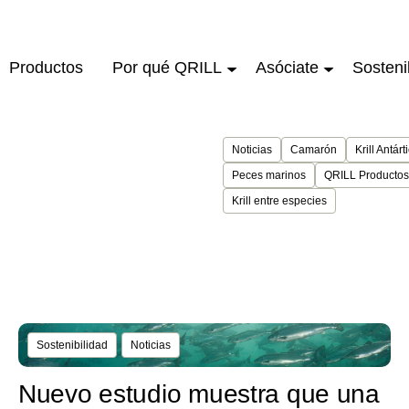
Productos
Por qué QRILL
Asóciate
Sosteni
Noticias
Camarón
Krill Antárt
Peces marinos
QRILL Productos
Krill entre especies
Sostenibilidad
Noticias
Nuevo estudio muestra que una