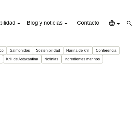
bilidad
Blog y noticias
Contacto
ico
Salmónidos
Sostenibilidad
Harina de krill
Conferencia
Krill de Astaxantina
Notinias
Ingredientes marinos