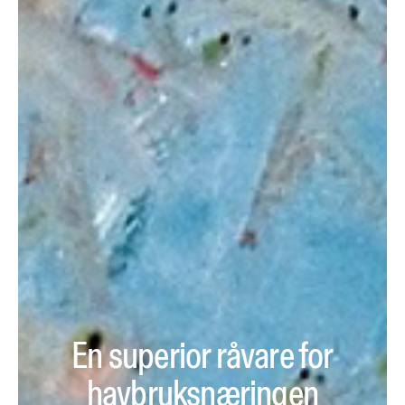
En superior råvare for
havbruksnæringen