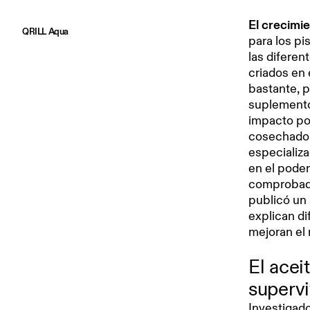
El crecimie
QRILL Aqua
para los pi
las difere
criados en 
bastante, 
suplemento
impacto posi
cosechado 
especializ
en el poder
comprobado
publicó un 
explican d
mejoran el
El acei
supervi
Investigad