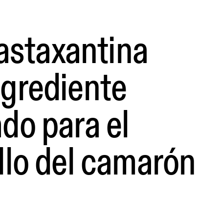
 astaxantina
grediente
do para el
llo del camarón