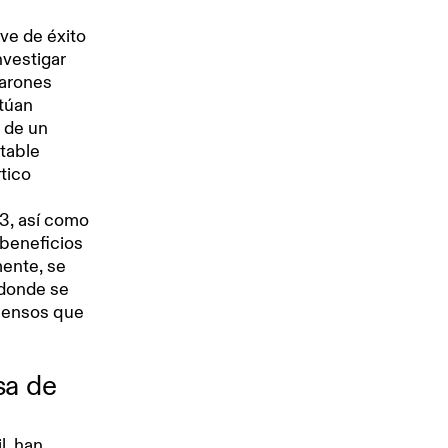
ve de éxito
nvestigar
marones
ctúan
 de un
table
rtico
3, así como
 beneficios
ente, se
donde se
piensos que
sa de
l, han