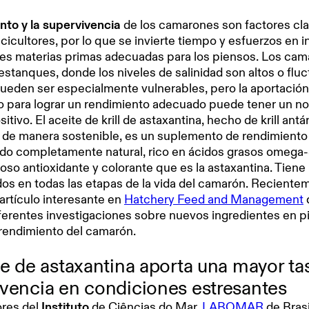
nto y la supervivencia
de los camarones son factores cla
scicultores, por lo que se invierte tiempo y esfuerzos en i
ntes materias primas adecuadas para los piensos. Los ca
estanques, donde los niveles de salinidad son altos o flu
pueden ser especialmente vulnerables, pero la aportación
 para lograr un rendimiento adecuado puede tener un no
tivo. El aceite de krill de astaxantina, hecho de krill antá
de manera sostenible, es un suplemento de rendimiento
ado completamente natural, rico en ácidos grasos omega-
oso antioxidante y colorante que es la astaxantina. Tiene
s en todas las etapas de la vida del camarón. Recientem
artículo interesante en
Hatchery Feed and Management
iferentes investigaciones sobre nuevos ingredientes en 
 rendimiento del camarón.
te de astaxantina aporta una mayor ta
vencia en condiciones estresantes
ores del
Instituto
de Ciências do Mar,
LABOMAR
de Brasi