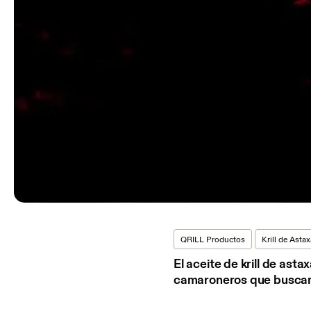
QRILL Productos
Krill de Asta
El aceite de krill de ast
camaroneros que buscan 