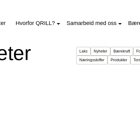
ter
Hvorfor QRILL?
Samarbeid med oss
Bære
eter
Laks
Nyheter
Bærekraft
Fo
Næringsstoffer
Produkter
Tor