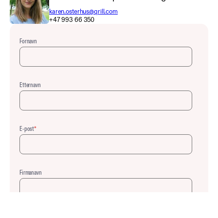
karen.osterhus@qrill.com
+47 993 66 350
Fornavn
Etternavn
E-post
*
Firmanavn
Communication preferences