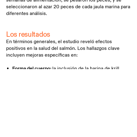
seleccionaron al azar 20 peces de cada jaula marina para
diferentes análisis.
Los resultados
En términos generales, el estudio reveló efectos
positivos en la salud del salmón. Los hallazgos clave
incluyen mejoras específicas en:
Forma del cuerpo:
la inclusión de la harina de krill
condujo a una forma corporal más voluminosa y a un
mayor factor de condición
Salud cardíaca:
la inclusión de la harina de krill supuso
una reducción de la acumulación de grasa en la zona
pericárdica.
La calidad del filete:
la inclusión de la harina de krill
permitió una estructura de colágeno más ordenada y
estable así como una mejor integridad muscular.
Genes inmunes:
la inclusión de la harina de krill dio
como resultado una mayor expresión de genes