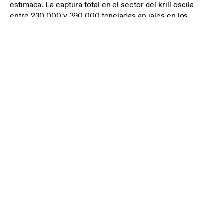
estimada. La captura total en el sector del krill oscila
entre 230 000 y 390 000 toneladas anuales en los
últimos 3-4 años, muy por debajo del límite de captura
permitido. Países como Noruega, China, Corea, Ucrania
y Reino Unido han colaborado con la Asociación de
Empresas Responsable de la Cosecha del Krill (ARK)
para hacer posible la investigación a gran escala gracias
a un considerable esfuerzo de la flota.
CONTÁCTENOS
“Las existencias de krill son abundantes, con una
distribución y una densidad muy estable en un período
de casi 20 años, y sigue siendo uno de los recursos
marinos mejor gestionado y más infrautilizado del mundo.
ARK ha sido defensor de la investigación internacional
de krill para garantizar que tengamos los datos
científicos correctos para mantener la captura de krill
como una de las más preventivas del mundo", afirma
Javier Arata, oficial ejecutivo de ARK.