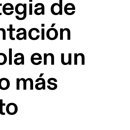
tegia de
ntación
ola en un
o más
to