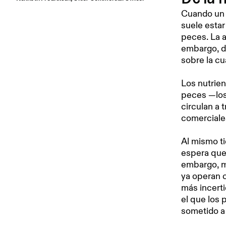
Cuando un p
suele estar
peces. La a
embargo, d
sobre la cu
Los nutrien
peces —los
circulan a 
comerciales
Al mismo t
espera que 
embargo, m
ya operan c
más incerti
el que los 
sometido a