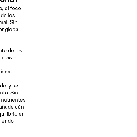
, el foco
 de los
mal. Sin
r global
nto de los
arinas—
íses.
do, y se
nto. Sin
 nutrientes
a añade aún
uilibrio en
siendo