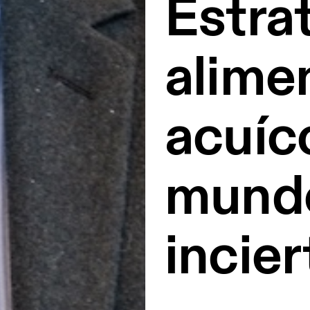
Estra
alime
acuíc
mund
incier