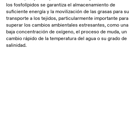
los fosfolípidos se garantiza el almacenamiento de
suficiente energía y la movilización de las grasas para su
transporte a los tejidos, particularmente importante para
superar los cambios ambientales estresantes, como una
baja concentración de oxígeno, el proceso de muda, un
cambio rápido de la temperatura del agua o su grado de
salinidad.
MAYORES
ÍNDICES
DE
SUPERVIV
ENCIA
Un
componente
beneficioso en el krill es la astaxantina antioxidante, un
elemento fuerte y natural. Además, el krill tiene
fosfolípidos omega 3 beneficiosos. Cuando el alimento