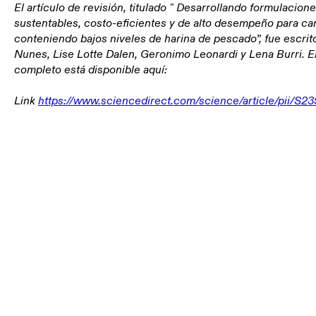
El artículo de revisión, titulado " Desarrollando formulacion
sustentables, costo-eficientes y de alto desempeño para c
conteniendo bajos niveles de harina de pescado”, fue escrito
Nunes, Lise Lotte Dalen, Geronimo Leonardi y Lena Burri. El
completo está disponible aquí:
Link
https://www.sciencedirect.com/science/article/pii/S
Ingredientes marinos
Estrategia de alimentación
acuícola en un mundo más
incierto
Krill Antártico
Camarón
Harina de krill